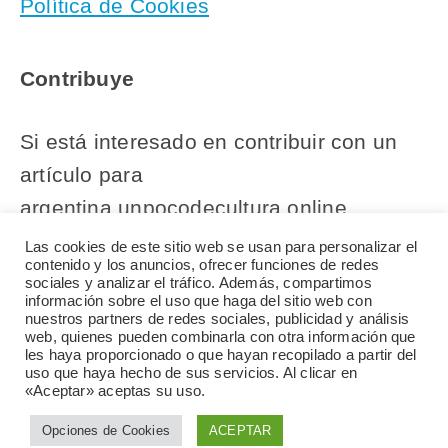
Política de Cookies
Contribuye
Si está interesado en contribuir con un
artículo para
argentina.unpocodecultura.online,
comuníquese con nuestro equipo
Las cookies de este sitio web se usan para personalizar el
contenido y los anuncios, ofrecer funciones de redes
editorial.
sociales y analizar el tráfico. Además, compartimos
información sobre el uso que haga del sitio web con
nuestros partners de redes sociales, publicidad y análisis
web, quienes pueden combinarla con otra información que
les haya proporcionado o que hayan recopilado a partir del
uso que haya hecho de sus servicios. Al clicar en
«Aceptar» aceptas su uso.
© 2026 argentina.unpocodecultura.online
Opciones de Cookies
ACEPTAR
Una página del grupo
Un Poco de Cultura Online