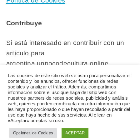
Política de Cookies
Contribuye
Si está interesado en contribuir con un
artículo para
argentina.unpocodecultura.online,
comuníquese con nuestro equipo
Las cookies de este sitio web se usan para personalizar el
contenido y los anuncios, ofrecer funciones de redes
editorial.
sociales y analizar el tráfico. Además, compartimos
información sobre el uso que haga del sitio web con
nuestros partners de redes sociales, publicidad y análisis
web, quienes pueden combinarla con otra información que
les haya proporcionado o que hayan recopilado a partir del
uso que haya hecho de sus servicios. Al clicar en
«Aceptar» aceptas su uso.
© 2026 argentina.unpocodecultura.online
Opciones de Cookies
ACEPTAR
Una página del grupo
Un Poco de Cultura Online